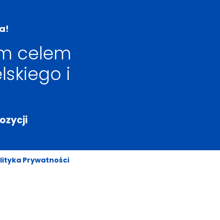
a!
ym celem
lskiego i
ozycji
lityka Prywatności