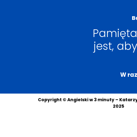
B
Pamięta
jest, ab
W raz
Copyright © Angielski w 3 minuty – Katar
2025