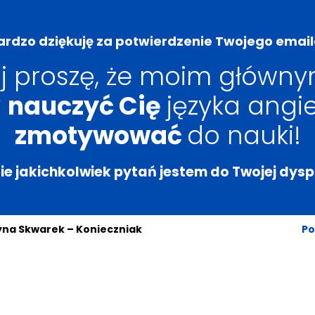
ardzo dziękuję za potwierdzenie Twojego email
j proszę, że moim główn
y
nauczyć Cię
języka angie
zmotywować
do nauki!
ie jakichkolwiek pytań jestem do Twojej dysp
zyna Skwarek – Konieczniak
Po