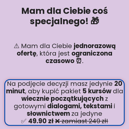
Mam dla Ciebie coś
specjalnego! 🎁
⚠️ Mam dla Ciebie
jednorazową
ofertę
, która jest
ograniczona
czasowo ⏰
.
Na podjęcie decyzji masz jedynie
20
minut
, aby kupić pakiet
5 kursów
dla
wiecznie początkujących
z
gotowymi
dialogami, tekstami
i
słownictwem
za jedyne
✅
4
9.90 zł
❌ zamiast
249
zł!