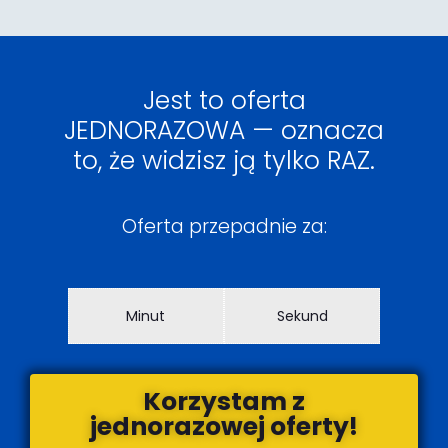
Jest to oferta
JEDNORAZOWA — oznacza
to, że widzisz ją tylko RAZ.
Oferta przepadnie za:
Minut
Sekund
Korzystam z
jednorazowej oferty!